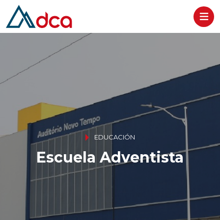
Logístico
Página inicial ES
Sobre Nosotros
EDUCACIÓN
Soluciones
Escuela Adventista
Verticales
Casos de Éxito